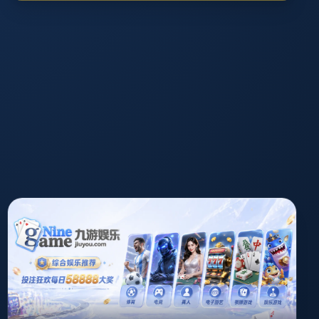
电话：023-8848349
点。今年
传真：18063318361
盘三胜制
邮箱：admin@9-9yousport.com
样什么都
地址：贵州省毕节市赫章县兴发乡
别”的提
他两度在决
热点新闻
雷，终于
在同一年先
的释然。
斯佳辉4-2战胜刘宏宇
晋级斯诺克英格兰公开
赛32强
2026-08-08
美加墨世界杯下注地址
怎么找？使用体验和入
口更新说明
2026-08-08