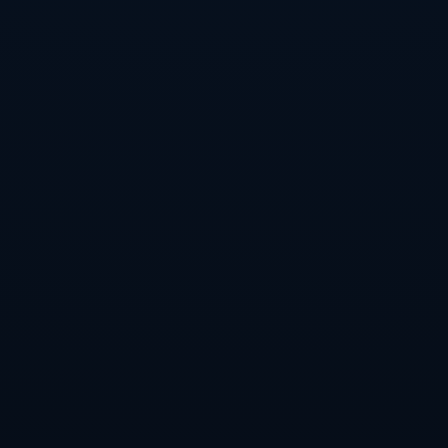
一时接受。因为在人们的潜意识里，只要大满贯还在举行，就仿佛应该有德约、
2024或2025年可能会是自己最后的赛季，而如今德约也开始正视“选择退出
象的媒体口号，而是实实在在的赛事名单和签表变化。未来的法网，或许会完全
个曾在红土上不断挑战不可能的塞尔维亚人。
，这给了所有人一丝想象空间。或许他还会以某种“最后一舞”的形式重返巴黎
消失，只留下既定的传奇记录。无论结局如何，他在罗兰·加洛斯创造的那些瞬
语向球迷致谢——都已成为法网历史的一部分。而“德约科维奇：或许不会再参
间、身体与自我选择的一次真诚告白。