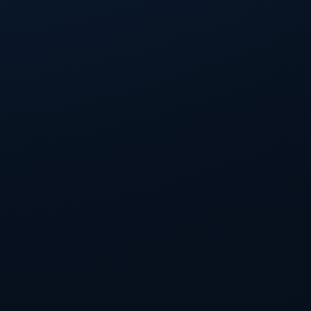
地和草
的年代，
或许不会
业活动，
能和出场
运适当淡
加洛斯中
金会、球
着孩子渐
纳达尔存
“不是只会
力，而更