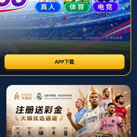
红土赛场的表现起伏明显，身体状态、比赛动力以及赛程取舍都成为外界讨论焦
、小腿等部位的伤情时有传出。对于一位已经年满37岁的老将而言，每一场五
来时坦言：“在这个阶段，我必须更谨慎地选择要打的赛事，不能再像25岁那
态，既有对自我状态的清醒认知，也折射出职业生涯进入尾声后，对“如何体面告
间里，罗兰·加洛斯是他的大满贯拼图中唯一的缺口。2012年和2014年，
，却在决赛不敌瓦林卡，错失巅峰赛季的完美。直到2016年，他在决赛中战胜穆
次全包揽。而2021年，他在落后两盘的情况下逆转西西帕斯，再度捧杯，更是
全满贯”的可能性。可以说，他与法网之间，有遗憾、有意难平，也有终于圆满