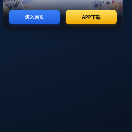
热火与雷霆总决赛第三场激战回顾 关键时
刻决定胜负的精彩瞬间分析
2026-08-08
季的投入
红土往往
度”，这