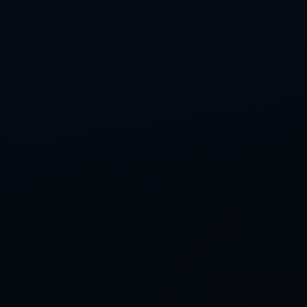
扫描二维码
兴发乡