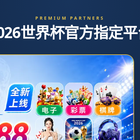
网站首页
公司简介
奇：或许不会再参加法网
|
2026-07-07T01:29:12+08:00
地时间近日，这位拥有24座大满贯冠军的塞尔维亚名将在接受采访时表示，自
个网坛为之一震。因为在罗兰·加洛斯的红土球场上，他不仅留下了无数经典对
尔几乎完全统治的格局，如今他却亲口透露未来可能与这片球场告别，这不仅关