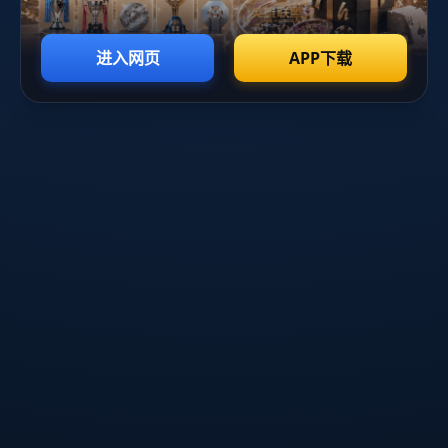
保持极高统治力，澳网和美网依旧是他“刷纪录”的主战场；相较之下，红土赛
要求极高，对膝盖和脚踝的损耗更为明显。一旦某个阶段身体并不在最佳状态，
己必须把资源集中在最关键的大满贯上，而且要考虑职业生涯的“质量”而非“长
猜测。