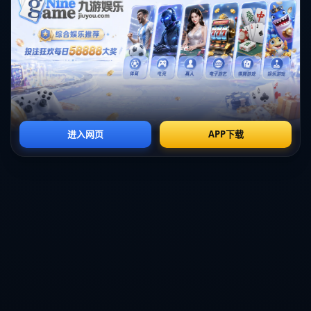
联系信息
电话：023-8848349
传真：18063318361
邮箱：admin@9-9yousport.com
地址：贵州省毕节市赫章县兴发乡