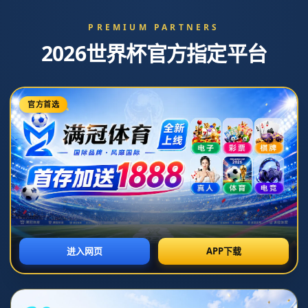
T
o
g
g
l
e
n
2025成渝双城经济圈城市探寻竞技开赛
a
九游体育
|
2026-07-07T01:29:12+08:00
v
2025年新年伊始，一场以“2025成渝双城经济圈城市探寻竞技开赛”为主
i
题的全新城市体育赛事在巴蜀大地鸣笛起跑。来自成渝双城经济圈内多
g
个城市的参赛队伍，在清晨的薄雾与欢呼声中陆续集结，他们不仅为速
度与荣耀而战，更将在这片正在加速一体化发展的西部热土上，完成一
a
场关于城市、人文与体育精神的多维探寻。这项赛事由四川、重庆多部
t
门联合发起，以体育竞技为载体，将城市打卡、文旅穿越、科技互动、