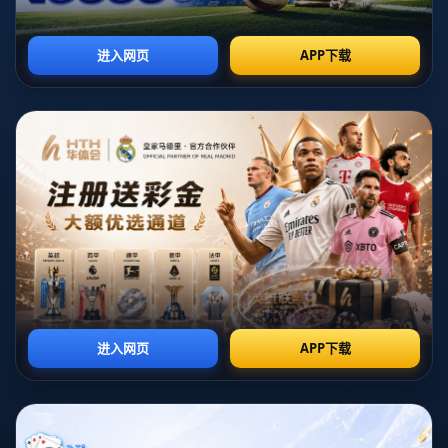
在赛道设计方面，主办方邀请体育赛事规划专家、城市规划师与文旅策
划团队共同参与，对路线进行精细打磨：既要有足够的运动挑战强度，
又要兼顾城市展示和市民体验。以成都赛段为例，部分路线从锦江绿道
延伸至高新产业带，选手们可以一路从传统生活街区跑入智慧城市示范
区，完成诸如“在指定创新企业门口完成团队合影”“通过AR装置了解企业
代表性科技成果”等趣味任务；而在重庆赛段，依托其“山城”“江城”特征，
选手需要在多层立体交通系统中灵活转换，完成跨桥、上梯、穿巷等动
作，还将在嘉陵江、长江交汇区域参与环保主题的打卡任务，将“绿色办
赛”理念落实到每一个环节。
为进一步突出“双城经济圈”的整体概念，今年赛事首次采用“多城接力+总
积分”制。成渝核心圈层城市包括德阳、绵阳、乐山、自贡、宜宾、遂
宁，以及重庆周边的合川、江津、涪陵、永川等，都将陆续承办分站赛