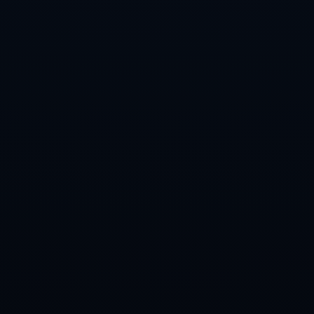
联系信息
电话：023-8848349
传真：18063318361
邮箱：admin@9-9yousport.com
地址：贵州省毕节市赫章县兴发乡
关于我们
本公司成立于2012年，专注于绿色建筑和节能环保领域，致力于推动建
筑行业的可持续发展。我们的总部位于上海，团队由建筑师、工程师和
环境专家组成，具备丰富的项目经验。我们主要提供绿色建筑设计、节
能改造及相关咨询服务，帮助客户实现建筑节能和环境保护。公司在项
目实施过程中，注重材料的选择和施工工艺，确保符合绿色建筑标准。
我们的项目涵盖住宅、商业和公共建筑，得到了客户的广泛认可。我们