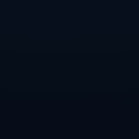
赛事的举行，也为成渝双城的体育产业与文旅产业带来新的发展机遇。
各地景区、商圈、博物馆与体育公园纷纷与赛事合作，推出“运动+打卡”
“赛事+夜游”“竞技+美食”等主题产品，一些沿线城市更是借机发布城市形
象宣传片和年度招商计划。业内人士指出，通过打造“体育+文旅+会展
+产业”融合的大型活动IP，成渝双城经济圈有望不断培育新的消费增长点
和城市品牌影响力，进一步提升在全国乃至国际上的知名度。赛事期
间，预计将有数十万名线下参与者和数以千万计的线上观众，通过直
播、短视频和互动平台，见证这场跨城联动的体育盛会。
在保障层面，安全有序是这场跨城赛事成功的关键。赛事组委会与公
安、交管、卫健、应急等部门密切协作，根据各城市道路条件和人流情
况制定精细化方案。多条参与路线实行“柔性交通管控”，尽量减少对市民
日常出行的影响；医疗保障方面，则在重点路段配备救护车和专业医护
团队，并设置多个“能量补给+健康咨询”站点。与此赛事倡导“文明参赛、
文明观赛”，倡导垃圾不落地、绿色出行、理性消费，努力把这场体育盛
会打造成一张高品质的城市文明名片。
当终点拱门在冬日的暖阳下巍然矗立，选手们陆续撞线，城市地标背景
下的完赛笑容逐一定格，竞技成绩固然重要，而人们更关心的是这场赛
事在时间流逝之后留下的长久印记：一条条被重新发现的街巷，一处处