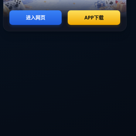
2026-08-06
压环境将
足J罗的
，同时利
来看，这
更多的关
洗牌的机
来崭新的
待与惊喜