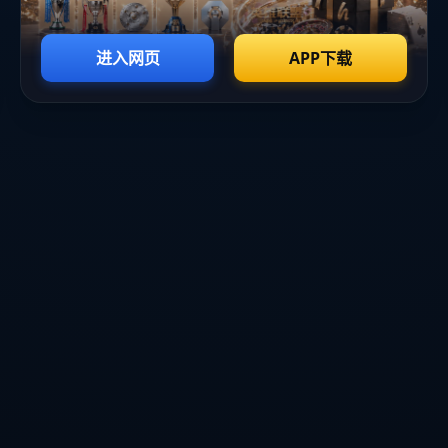
的媒体关注与球迷支持，为俱乐部带来一定的经济效益。
选择。他在马德里的经历使他对这座城市有了深厚的感情，而巴列卡诺的相对低
是一个绝佳的契机。
间的谈判及其对球员意向的理解。巴列卡诺在合理的预算控制范围内，尽可能满
后反映了各方的密切配合与战略考量。
能。首先就战术角色而言，J罗可以在球队中担任核心中场，负责把控比赛节奏
在比赛中更加游刃有余，展现出最优秀的状态。
的互动。他的个人能力将提升球队的整体配合默契，提高球队的凝聚力。从长远
乃至欧洲联赛的一颗璀璨明星。这不仅对他个人职业生涯是一种重塑，也将吸引
的加盟不仅是个人与球队的合作，更是双方共同成长、共创辉煌的美好愿景。
大的动力，促进球队在西甲中的竞争力。对于J罗个人而言，这不仅是一次重新
合，将可能开启一段新的足球旅程，将他的才华与经验传递给队友，帮助球队迎
长以及对于球队的影响。无论结果如何，他的马德里安家之旅都将是一个充满期