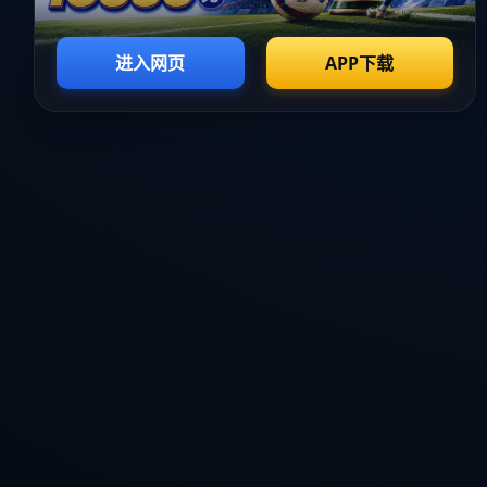
度。J罗作为一名拥有广泛粉丝群的运动员，能够吸引更多
其次，J罗与巴列卡诺之间的联系也可以看作是球员自身的
为他提供更多的上场机会和发挥空间。这对于他重返巅峰，
最后，转会的成功不仅依赖于经济条件，也取决于俱乐部之
需求，很大程度上提高了交易成功的概率。因此，转会的背
4、未来展望与可能性
如果J罗能够如愿加盟巴列卡诺，他的未来展望将充满无限可
用自己娴熟的脚法创造机会。这一战术位置的改变，将使他
除了战术调整，J罗在巴列卡诺的存在还会加强与其他球员
将有助于为巴列卡诺树立起更坚实的团队基础。
最后，假如J罗在巴列卡诺取得成功，他极有可能成为西甲
注，促进巴列卡诺在未来挑战更高目标的信心。因此，J罗
总结：
整体来说，J罗若加盟巴列卡诺，或将为这支球队注入一股强
会，更是对足球事业的再次追逐与热爱。他与巴列卡诺的结
发展。
未来的日子里，我们将持续关注J罗在巴列卡诺的表现、成
的故事，一段关于追逐梦想与不懈努力的精彩旅程。