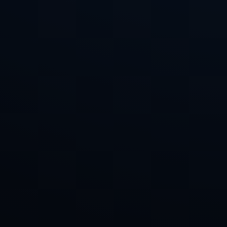
关于我们
本公司成立于2012年，专注于绿色建筑和节能环保领域，致
于推动建筑行业的可持续发展。我们的总部位于上海，团队
建筑师、工程师和环境专家组成，具备丰富的项目经验。我
主要提供绿色建筑设计、节能改造及相关咨询服务，帮助客
实现建筑节能和环境保护。公司在项目实施过程中，注重材
的选择和施工工艺，确保符合绿色建筑标准。我们的项目涵
住宅、商业和公共建筑，得到了客户的广泛认可。我们积极
与行业标准的制定和推广，推动绿色建筑理念的普及。公司
核心价值观是可持续发展、质量和创新，始终关注社会责任
未来，公司将继续探索新技术的应用，推动建筑行业的绿色
型，为人类的可持续发展贡献力量。