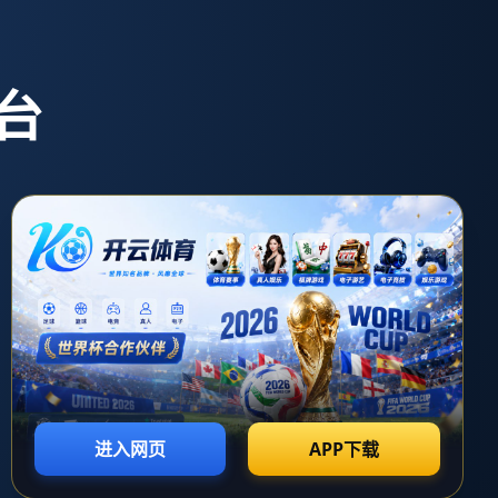
产品中心
新闻中心
联系我们
站内搜索
会不仅仅
涯中的成
联系信息
的综合分