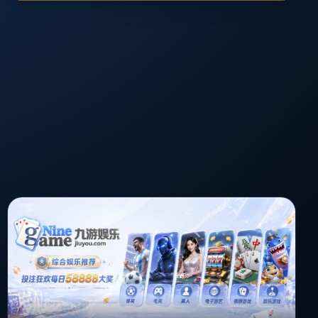
促进他个
电话：023-8848349
座城市独
传真：18063318361
邮箱：admin@9-9yousport.com
地址：贵州省毕节市赫章县兴发乡
现吸引了
坛最炙手可
热点新闻
，并先后
不仅意味
央视网视频直播2026赛季F1荷兰大奖赛
2026-08-06
方防线
2026世界杯滚球平台网
站推荐，入口选择与盘
口节奏参考
合，实现
2026-08-06
术层面的
深入探索世界杯比赛数据分析的多种方
和关注
法