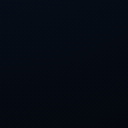
扫描二维码
兴发乡