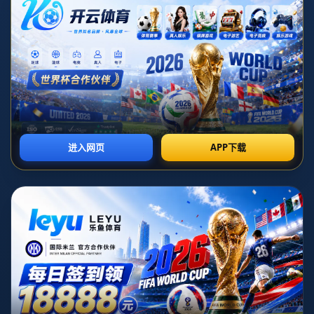
i
强度联赛锤炼，再次在世界舞台上得到了最直接的印证。
本届EWC电竞世界杯《王者荣耀》项目采用邀请制与区域预选相结合的
o
方式，云集了来自中国、东南亚、中东以及欧洲等多个赛区的顶尖队
n
伍。AG.AL凭借在国内职业联赛中的稳定发挥和季后赛中的强势表现获
得直邀名额，分组赛阶段就展现出远超对手的统治力，以全胜战绩晋级
淘汰赛。从首秀的强势平推，到后续面对东南亚冠军时的沉稳运营，再
到半决赛与中东新贵鏖战五局逆转晋级，AG.AL几乎经历了本届赛事所
有类型的考验：劣势开局、节奏被打乱、版本针对乃至心理压力。正是
这样的积累，让他们在决赛舞台上显得格外冷静而成熟。
决赛在AG.AL与来自海外联赛的黑马战队之间展开，对手依靠灵活多变
的边路体系与偏重入侵的前期节奏，在此前的晋级之路中多次上演“下克