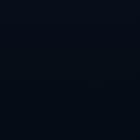
源头。本届EWC电竞世界杯的成功举办及AG.AL的夺冠，也加速了《王
者荣耀》在海外市场的电竞影响力扩张。来自中东、东南亚等地区的观
众在现场与直播平台上见证了一支中国战队如何通过细腻运营、精准团
战和多样战术完成登顶，这种“以赛为媒”的国际交流形式，正在让更多人
重新审视移动电竞所蕴含的竞技魅力和商业价值。
随着AG.AL捧杯，2025年EWC电竞世界杯《王者荣耀》项目落下帷幕，
但围绕这支冠军之师的故事远未结束。他们不仅为俱乐部带回象征最高
荣誉的奖杯，也为中国电竞增添了浓墨重彩的一笔。在未来的国际赛场
上，AG.AL无疑将成为各赛区研究与针对的焦点，而对于他们自己而
言，这座世界冠军奖杯既是一个阶段的巅峰，也是新一轮挑战的起点。
电竞从来不是一劳永逸的王朝，而是一场接一场的较量与自我超越。AG.