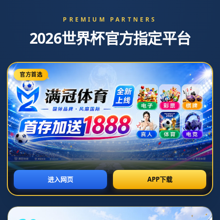
T
o
g
g
l
e
n
AG.AL斩获2025年EWC电竞世界杯《王者荣耀》项
a
目冠军
v
九游体育
|
2026-07-07T01:29:12+08:00
i
利雅得的闪耀灯光下，中国战队AG.AL在2025年EWC电竞世界杯《王者
g
荣耀》项目的最高舞台上高高举起冠军奖杯，在无数红蓝光束交织的背
a
景里完成了一次足以被载入电竞史册的登顶之战。这不仅是AG.AL俱乐
部自组建以来最具分量的一次国际荣誉，也是中国《王者荣耀》职业体
t
系在全球电竞大赛中又一次有力的宣言——来自KPL的成熟战术体系和高