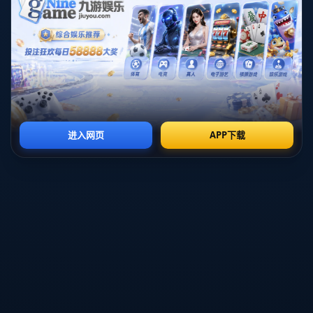
作与战术执行力的优势，通过频繁的中路抱团和河道视野争夺，牢牢锁
住比赛节奏。每一次小规模摩擦都能打出“1换2”甚至“0换3”的效果。尤其
在第九分钟的一波河道团中，AG.AL在辅助精准开团和上单完美限制对
手打野的配合下，打出一波几近团灭的团战胜利，顺势控下双龙并摧毁
对手外塔体系，将比分改写为2:1。
关键的第四局成了冠军之战的缩影，也最能体现AG.AL的团队厚度与心
理素质。在赛点局压力之下，AG.AL并没有保守，而是选择了更具进攻
性的阵容，一改往日“运营控节奏”的稳健打法，转而用高频次入侵与边路
联动向对手施压。开局不久，AG.AL打野配合中路连续两次成功反野，
直接打乱了对方既定的发育节奏。虽然在中期的团战中，海外战队凭借
一波漂亮的反打在高地前完成守转攻，短暂追回经济差，但AG.AL的冷
静体现在他们从未盲目越塔，始终保持兵线与视野的双重压制。比赛的
分水岭出现在二十分钟后的“生死主宰团”，双方几乎将全部技能、召唤师
技能投入这一波决战。AG.AL通过提前布控草丛视野，让己方前排在对
方C位视野盲区完成绕后，随后在辅助的一记关键控制和上单完美分割战
场的配合下，瞬间秒掉敌方核心输出，团灭对手后携带主宰先锋一波推
进，一举摧毁水晶，锁定总比分3:1，捧起EWC电竞世界杯冠军奖杯。