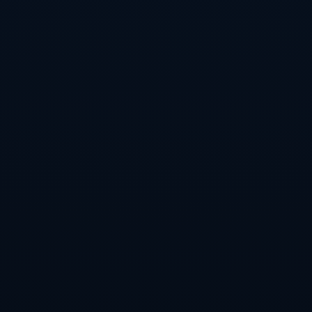
对于整个《王者荣耀》电竞项目而言，AG.AL此次夺冠具有多重意义。
一方面，它进一步夯实了中国赛区在这一项目中的统治地位，证明KPL不
只是国内最高水平的职业联赛，更是全球范围内战术与人才的重要输出