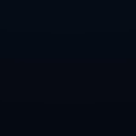
自己有优势的玩法上。通过这样不断迭代 你在后续大赛 甚至联赛中的投
注表现 也有望持续提升。
联系信息
电话：023-8848349
传真：18063318361
邮箱：admin@9-9yousport.com
地址：贵州省毕节市赫章县兴发乡
关于我们