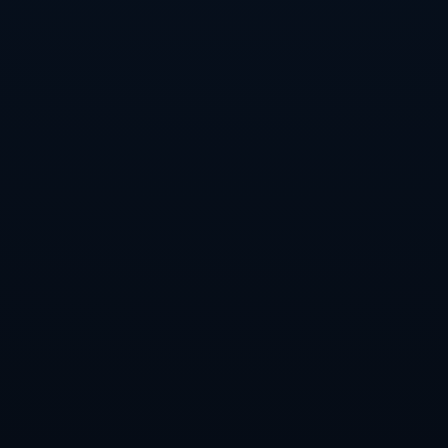
每到世界杯 很多球迷都会对自己支持的国家队或偶像球队产生明显偏爱
在下注时自动忽略其弱点 这就是所谓的“主队滤镜”。在2026年世界杯中
若你想保持策略性 需要刻意区分“感情支持与资金选择” 可以这样操作 看
自己主队的比赛单独设一个极低额度的“情怀注” 把真正用于策略性投资
的资金 放在那些你能冷静分析的场次上 远离个人情绪。与此同时 在遭
遇连续失利后 暂停几场比赛的下注 只做记录与复盘 往往能让你从“赌性”
回到“理性”。
适度利用冷门 但不迷信奇迹
世界杯冷门历来是话题焦点 2026年参赛球队增加 意味着强弱更不均衡
冷门一旦出现 往往赔率惊人。然而 过度迷恋冷门 会让人忽视概率基础
将大量筹码压在极少发生的事件上。更稳妥的做法是 在明确强队存在明
显隐患时 例如伤病严重 首轮表现低迷 或对手有极强防守反击能力 时 才
小注尝试爆冷选项 或者采用双重机会与受让盘 在保持不错回报的同时
提高成功率。这样既参与到冷门的乐趣中 又不至于过度透支本金。
结合个人风格构建自己的世界杯投注体系
并不存在放之四海而皆准的2026年世界杯下注公式 更重要的是 结合自
身性格与时间精力 打造一套适合自己的体系 有人偏爱少量高质量场次
深度研究再下注 有人则喜欢多场小额分散 将统计优势拉长到整个赛期
你可以从本届世界杯开始 记录每一次下注的理由 盘口类型 金额及结果
在赛程结束后回看这些笔记 会发现自己常犯的错误与擅长判断的方向 例
如你可能更擅长预测大小球 而非精准判断胜平负 未来就可以把重心放在