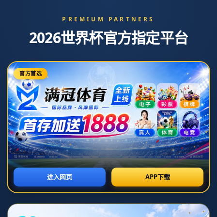
T
o
g
g
l
e
n
登博思对阵海牙的比分预测与赛事分析，谁将胜出
a
争夺胜利？
v
九游体育
|
2026-07-07T01:29:12+08:00
i
本文主要针对登博思与海牙的比赛进行全面分析与比分预测。比赛前两
g
队的状态、战术安排、历史交锋以及关键球员的表现都将对比赛结果产
a
生重要影响。首先，我们将分析两队近期的状态和表现，通过具体的数
据来判断哪支球队在比赛中更具优势。接着，我们将探讨两队的战术布
t
局和相互交锋的历史记录，以寻找可能的胜负悬念。此外，关键球员的