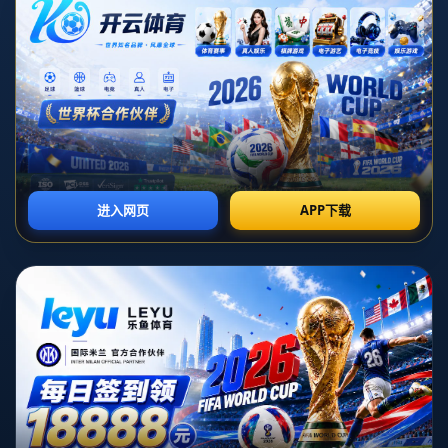
i
者提供一个全面且深入的理解，展示他们在主场所展现的斗志和决心。
1、球队的主场优势
o
巴拉卡斯中央的主场环境为球队的表现提供了至关重要的支持。首先，
n
球队的主场地理位置和气候条件，使得他们能够在熟悉的环境中进行比
赛。大多数球队在访客状态下难以适应当地的气候变化和场地特性，而
巴拉卡斯中央则可以充分利用这一点，增强主场的竞争优势。
其次，主场的气氛也是提升球队士气的重要因素。在主场比赛时，球迷
的大力支持给予球员巨大的动力。热烈的观众氛围常常能激励球员发挥
出更高的水平，他们在这种环境下更容易保持积极的心理状态，这对于
赢得比赛至关重要。
最后，主场的战绩往往体现了球队的整体实力和竞争韧性。历史数据表
明，巴拉卡斯中央在主场的胜率相对较高，这不仅在一定程度上反映了
球队的实力，也为他们争取胜利提供了心理上的优势。球队需要继续保
持和利用这一优势，以求在面对对手时更具信心。
2、战术执行力
成功的比赛离不开严谨的战术安排和出色的执行力。巴拉卡斯中央的教
练团队在战术布置上采用了灵活多变的策略，根据对手的特点和局势的
变化进行调整。通过不断分析对手的战术，球队能够制定出更具针对性
的战术方案，从而提高胜算。
战术的执行力是球队能否赢得比赛的关键。巴拉卡斯中央在比赛中，通
过高效率的传球和快速的反击，形成了潜在的进攻威胁。此外，球员之