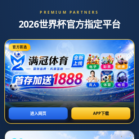
T
o
g
g
l
e
n
巴拉卡斯中央主场争胜分析 迎战对手全力以赴目标
a
明确
v
九游体育
|
2026-07-07T01:29:12+08:00
i
本文旨在对巴拉卡斯中央俱乐部在主场争胜的策略进行深入分析，探讨
g
其在迎战对手时全力以赴、目标明确的态度。文章将从四个方面进行详
a
细阐述：球队的主场优势、战术执行力、心理素质及对手分析。通过对
这些方面的综合分析，我们期望能揭示巴拉卡斯中央在主场争胜的深层
t
逻辑和策略布局。每个方面都将结合实际的数据和比赛情况，以期为读