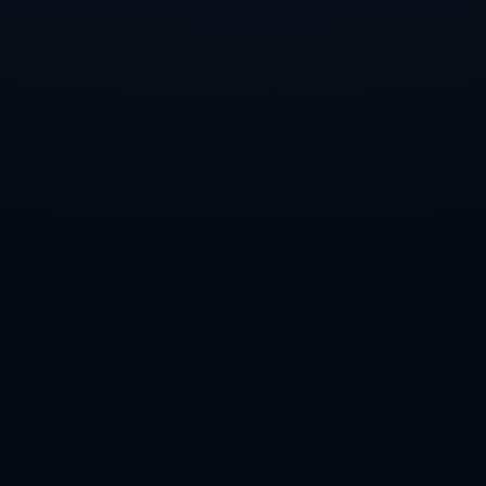
联系信息
电话：023-8848349
传真：18063318361
邮箱：admin@9-9yousport.com
地址：贵州省毕节市赫章县兴发乡
关于我们
本公司成立于2012年，专注于绿色建筑和节能环保领域，致力于推动建
筑行业的可持续发展。我们的总部位于上海，团队由建筑师、工程师和
环境专家组成，具备丰富的项目经验。我们主要提供绿色建筑设计、节
能改造及相关咨询服务，帮助客户实现建筑节能和环境保护。公司在项
目实施过程中，注重材料的选择和施工工艺，确保符合绿色建筑标准。