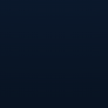
如何及时获取最新世界杯直播入口地址
常见的获取路径包括：
平台首页导航
：大多数有版权的平台会在首页导航栏单独挂出“世界
杯直播”或“世界杯专区”，入口变更时以此为准。
站内公告与置顶横幅
：若因版权或服务器调整导致入口迁移，通常
会发布公告说明新的访问地址或跳转页面。
官方账号发布
：平台的微信公众号、微博或APP站内消息，经常会
推送重要比赛的直播入口卡片，可直接点击进入。
应用内搜索
：在APP或电视端应用内直接搜索球队名称、比赛对阵
或“世界杯”，系统会返回最新的直播入口。
整理入口地址时，建议为不同设备单独分类记录，例如：手机浏览器入
口、常用APP入口、电视端入口，并标明是否支持多线路切换、是否有
多语言解说等信息。
如何整理与标注不同线路的特点
同一场世界杯比赛常会有多条线路，名称略有差异，用户可以在试用后
进行简单标注，便于下一场比赛快速选择。
可参考的标注维度包括：
清晰度
：标记“4K、超清、高清、流畅”等，结合实际观看感受做备
注，例如“高清，延迟略高”“流畅，清晰度一般”。