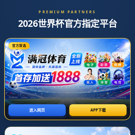
T
o
g
g
l
e
n
美加墨世界杯盘口分析注意事项，盘口对比和水位
a
变化整理
v
九游体育
|
2026-07-07T01:29:12+08:00
i
g
美加墨世界杯盘口分析注意事项概览
a
围绕美加墨世界杯盘口分析，重点在于读懂盘口本身、对比不同公司的
盘口差异，以及持续跟踪水位变化。想在盘口对比和水位变化整理中找
t
到价值，必须弄清楚：盘口背后反映的是市场真实预期还是庄家诱导；