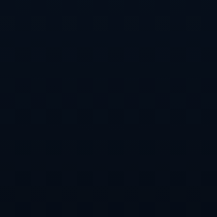
等。
留意是否存在主客场或中立场误差：世界杯常有“名义主队但场地接
近对手主场”的情况。
对比主流公司开盘是否一致，如果大多在深盘，说明市场模型普遍
看好热门。
如果所有公开信息都不支持如此深盘，热门预测就需要保守处理，而不
是盲目“相信庄家更懂”。
场景二：临场盘口与赔率大幅波动
世界杯热门战中，临近开赛两三个小时内盘口突然变动，是常见让人困
惑的问题。分析逻辑可以分层进行：
先看新闻源：是否出现突然伤停、首发大变动、天气突变等硬信
息。
再看资金流向：欧赔是否整体向一个方向移动，还是个别小公司波
动较大。
关注变盘节奏：缓慢持续的变化，多半对应真实资金流；短时间剧
烈震荡则可能是调控和试探。
当盘口变化完全可以被赛前数据和临场消息解释时，更倾向于真实调
整；当二者脱节时，就要警惕混淆视听的信号
。在不确定性过高的情况
下，很多专业玩家会选择直接观望，错过一场比赛要比违背自己模型去
“赌消息”更健康。