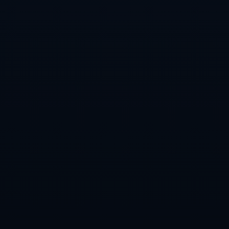
可以把重点归结为三点：先简单再扩展、优先稳定入口、预留操作时
间。
玩法层面，适合作为起点的，是胜平负、简单的进球数玩法，待熟悉规
则和节奏后，再逐步尝试让球、比分以及部分串关组合。
不建议在规则
没完全看懂时就贸然下注
，尤其是涉及让球和加时赛定义的玩法。
地址与入口层面，建议建立自己的“可信来源列表”：包括官方公告入口、
已验证过的常用域名、历史使用体验良好的访问方式，在发现地址变动
时优先从这些来源交叉验证，而不是反复在搜索结果中跳转。
使用过程中遇到规则不明、赔率变化异常或结算疑问，习惯于提前查看
玩法说明和历史注单记录，可以明显提升整体使用体验，让世界杯竞猜
更接近一种有节奏、可控的赛事娱乐，而不是完全依赖运气的随机下
注。
联系信息
电话：023-8848349
传真：18063318361