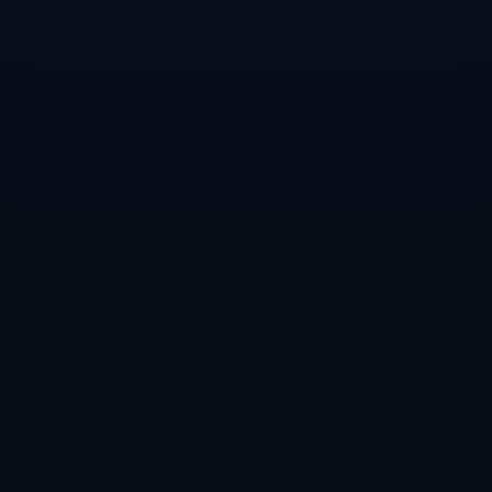
留意网址拼写差异，一些假冒站点会在原有域名基础上多加一个字母或
使用相近字母混淆。
地址变化对使用体验的影响与应对
地址变化会影响到登录稳定性、页面加载速度、赔率刷新效率等。赛事
高峰时段如果发现页面卡顿、赔率刷新延迟，可能与当前访问节点拥堵
有关。
应对方式通常包括：切换到官方推荐的备用域名、使用更稳定的网络环
境、在比赛开始前完成主要操作，减少临近开赛时集中访问带来的拥堵
体验。
新手在玩法和入口选择上的实用建议
围绕“世界杯竞猜玩法新手指南，使用体验和地址变化整理”的核心需求，