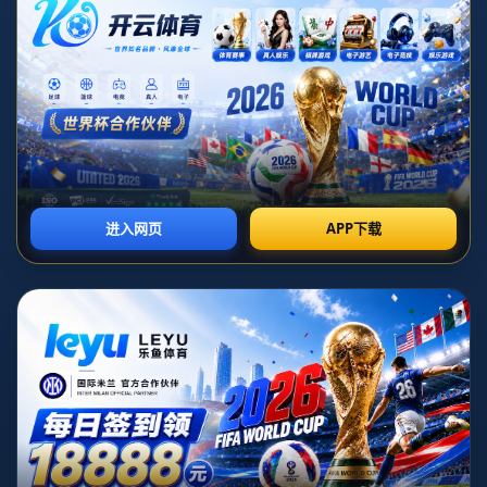
i
谱的使用通道。下面结合常见玩法、操作流程和地址变动原因，给出一
份相对系统的实用指南。
o
新手适合的世界杯竞猜玩法类型
n
世界杯竞猜的玩法非常多，但对新手来说，控制信息量和复杂度更重
要，避免一上来就被各种专业名词吓退或盲目下注。
1. 胜平负（1X2）
这是最基础的世界杯竞猜玩法，只需判断一场比赛主队赢、打平还是客
队赢。适用人群是平时看球较多，但对盘口、指数不太熟的新手。
使用体验上，这类玩法信息直观，下注后只要看最终比分即可判定是否
命中，不用关心净胜球多少、是否加时等复杂规则。
2. 比分竞猜
比分玩法需要预测具体比分，如 1:0、2:1 等。命中难度高，但赔率通常
更高。新手如果体验这类玩法，建议把它当作小金额娱乐，不宜作为主
要投注方式。
体验上更有“悬念感”，适合和朋友一起看球时增加互动，但也更容易因临
场发挥和偶然因素失手。
3. 进球数/大小球
进球数玩法只关注比赛总进球数，比如“2球及以下”“3球及以上”等。对不
熟悉球队胜负，却大概知道攻守风格的玩家比较友好。
体验差异在于，这类玩法常会让你整场都关注比赛节奏和机会次数，不
必纠结哪一方获胜，只看是否达到预估的进球区间。