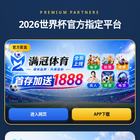
T
o
g
g
l
e
n
世界杯竞猜玩法新手指南，使用体验和地址变化整
a
理
v
九游体育
|
2026-07-07T01:29:12+08:00
i
g
世界杯竞猜玩法新手指南与地址变化概览
a
围绕“世界杯竞猜玩法新手指南，使用体验和地址变化整理”这个主题，很
多人最关心两件事：一是新手到底该怎么玩世界杯竞猜、从哪里入门不
t
容易踩坑；二是各种竞猜入口、访问地址为何总在变，怎样才能找到靠