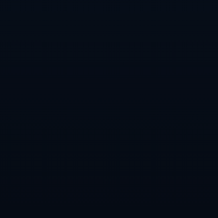
判断2026世界杯APP是否靠谱的实用标准
为了快速判断某个2026世界杯APP安装包到底能不能装，可以结合以下
几个维度综合评估：
开发者与品牌
：优先选择由大型互联网公司、知名体育媒体、电视
台或你已经熟悉的平台推出的APP。开发者名称模糊、频繁更换的
应用，需格外谨慎。
版本更新情况
：正规应用会按周期修复问题、适配新系统。如果长
时间不更新，却突然在世界杯前夕上线一个“特别版”，就要警惕其
目的。
用户评价内容
：关注评价中是否有人提到“弹窗太多”“莫名其妙扣费”
“安装后手机变卡”等关键信息，而不仅仅看星级。
功能与宣传的匹配度
：官方宣传是赛程资讯，但安装后主界面充斥
各种充值、返现、内盘等内容，这种“货不对板”的APP危险系数很
高。
是否依赖绕过正规商店
：如果某个APP一再强调“不要在应用商店下
载，只能通过这个私密链接/二维码安装”，这本身就是一个非常明
确的危险信号。
安全使用2026世界杯APP的关键，是把“是否热门”“能不能提前看内部信
息”放在次要位置，把来源是否正规、权限是否合理和是否存在资金风险
放在优先位置。
只要下载入口干净、功能诉求合理、安装过程透明，大