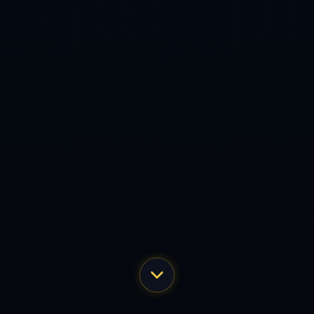
本公司成立于2012年，专注于绿色建筑和节能环保领域，致力于推动建
筑行业的可持续发展。我们的总部位于上海，团队由建筑师、工程师和
环境专家组成，具备丰富的项目经验。我们主要提供绿色建筑设计、节
能改造及相关咨询服务，帮助客户实现建筑节能和环境保护。公司在项
目实施过程中，注重材料的选择和施工工艺，确保符合绿色建筑标准。
我们的项目涵盖住宅、商业和公共建筑，得到了客户的广泛认可。我们
积极参与行业标准的制定和推广，推动绿色建筑理念的普及。公司的核
心价值观是可持续发展、质量和创新，始终关注社会责任。未来，公司
将继续探索新技术的应用，推动建筑行业的绿色转型，为人类的可持续
发展贡献力量。
Copyright 2024
九游体育 (中国)官方网站-官网入口-JIUYOU SPORTS
A
ll Rights by
九游体育