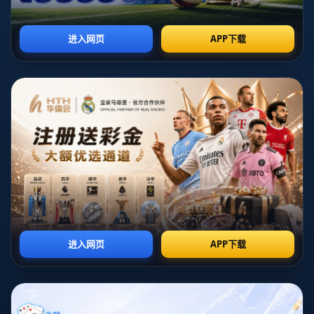
比分盘（正确比分、胜平负）走势则更容易被误读。不少人把胜平负主
胜水位略降，当成“主队必胜信号”。世界杯这样的大赛，主流方向多集中
在热门一侧，主胜轻微降水更多是市场资金堆积结果，不等同于“庄家表
态”。
盘口走势中的典型陷阱表现
常见误判之一是“只要盘升，必然强队更稳”。很多时候赔率上调或让球升
高，是因为早期资金过度压在一边，庄家抬高门槛以减少赔付压力，并
不意味着真实看好。另一个陷阱是“用友谊赛和预选赛的盘口走势逻辑，
套在世界杯淘汰赛”。淘汰赛存在加时、点球、保守策略等特殊性，盘口
会更敏感，走势变化也更多与赛制相关。
还有一种坑是“同场比赛，不同公司盘口走势差异被忽视”。美加墨世界杯
期间，部分亚洲盘公司可能提前激进变盘，欧洲盘还在观望；如果只看
一家盘口，就容易把个别公司的风险管理行为，当成全市场共识。更合
理的做法，是横向对比几家主流公司：哪一家率先调整、哪一家犹豫不
动，差异本身就是信息。
大小球方向判断的实战思路
大小球盘在美加墨世界杯里比比分盘更适合做趋势判断，因为进球数与
节奏、战术直接关联，但同样存在不少坑。想把握大小球方向，需要将
盘口高度、变动轨迹、球队风格和赛程情境放在一起分析，而不是只看
“上一场踢了几个球”。