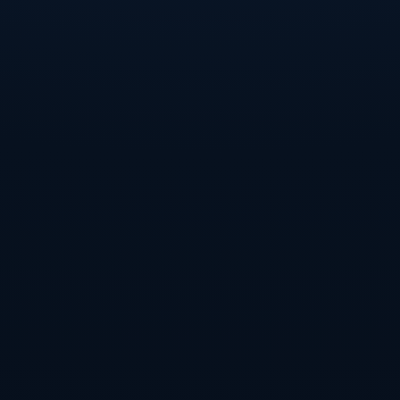
而容易逆势而行。更合理的逆向，是识别庄家在高位放量大球、却只有
限制性变盘的情况，那才是真的利用大众情绪做对冲。
盘口入口查看时需要特别警惕的细节
很多人明明对比分盘口走势和大小球方向判断不差，最后却输在“入口查
看错误”。不同入口展示的盘口版本、更新时间和盘口类型都可能不同，
导致信息错位。
区分盘口版本与时间截面
美加墨世界杯的盘口入口通常包括开盘历史、即时盘、组合玩法等。看
走势时要确认：你截的图是开盘时的水位，还是开赛前15分钟的临盘；
是亚洲让球盘，还是欧洲胜平负盘；是主流大公司盘口，还是小众公
司。在缺乏统一基准的情况下，任何“走势变化”结论都不可靠。
常见坑是：在社交平台看到别人晒的盘口截图，时间和公司完全不同，
却拿来与自己入口的即时盘对比
。这种对比得出的“庄家在诱盘”“盘口大
幅度异动”，绝大部分都是错觉。实操中，把同一家公司盘口在几个时间
点的变化串成线条，对走势的帮助远超过横向拼凑不同公司的碎片截
图。