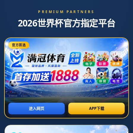
T
o
g
g
l
e
n
美加墨世界杯比分盘口走势避坑说明，大小球方向
a
和入口查看要注意
v
九游体育
|
2026-07-07T01:29:12+08:00
i
g
美加墨世界杯比分盘口走势避坑核心要点
a
美加墨世界杯期间，很多人盯着比分盘口走势和大小球方向做决定，却
经常被“假走势”和错误入口误导。想要避坑，重点在于三点：看懂盘口结
t
构本身，而不是只看水位波动；用数据和赛程判断大小球方向，而不是