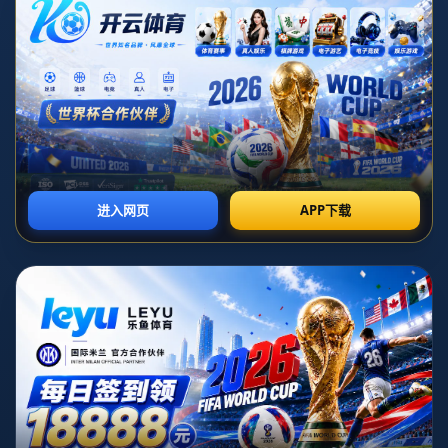
i
跟单情绪盘；确认你看到的盘口入口是否为同一时间、同一盘口类型，
避免被不同版本混淆。掌握这些逻辑，比单纯记“经验公式”更实用。
o
比分盘口走势，包含初盘、即盘和临盘的连续变化，是庄家在不同时间
n
段表达态度的过程。看盘时需要区分是真实受注导致的调整，还是靠小
幅度变动吸引对冲筹码的“伪动作”。大小球方向则要结合比赛节奏预期、
两队风格、赛程压力来判断，而不是只看历史大球率。入口查看方面，
很多人混用亚洲盘、欧洲盘、即时盘截图，对比失真，自然容易误判“走
势”。
比分盘口走势的关键逻辑与常见误判
比分盘口走势的判断逻辑，核心是“变动幅度+时间节点+水位配合”三者
一起看
，只盯住其中一个维度很容易落入陷阱。
初盘到临盘的走势结构
正常的美加墨世界杯比赛，比分盘口走势大致经历开盘、稳定吸注、赛
前修正几个阶段。开盘阶段给出主让还是客让、让几球，是对双方实力
和状态的基础定价；中段变盘通常配合市场资金方向进行微调；临盘如
果出现幅度较大的让球变化，往往意味着受注出现明显倾斜，或者阵
容、天气等信息发生了真实影响。
避坑要点在于，不要因为盘口在短时间内“上上下下”就以为掌握了内幕。
很多盘口调整只在0.25球之间晃动，目的在于平衡庄家风险，而不是给
你“提示”。真正需要重视的是：让球盘从平手/受让0.25，调整到让0.5甚
至0.75，并伴随水位明显下降，这种结构才具有方向性含义。