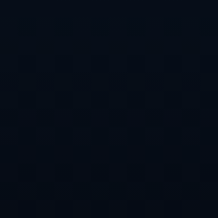
根据使用频率确定主用与备用平台
高频关注者可以采用“1个即时比分平台 + 1个综合门户或官方平台”的组
合：
即时比分平台负责赛中实时更新，关注多场比赛、接收提醒。
综合门户或官方平台用于确认最终赛果、查看新闻和赛后分析。
低频使用者则可以只选一个综合体育门户或权威网站，将其设为浏览器
书签，每天固定时间打开“当天全部赛果”一览。
注意广告、诱导链接和信息噪音
世界杯期间广告量会明显增加，部分平台在比分页面中嵌入大量弹窗或
诱导链接，影响使用体验，甚至引导到与足球无关的高风险页面。
进入比分或赛果页面时留意是否频繁弹出新窗口、是否有明显与体
育无关的外链。
对要求下载陌生插件、扫码进入不明群组、需额外授权的弹窗保持
警惕。
建议优先使用知名体育门户、主流媒体或大型互联网公司的体育频
道，以减少安全隐患。
真正专注于世界杯赛果查询的平台，页面结构通常简洁清晰，很少强行
打断用户查看比分的流程。