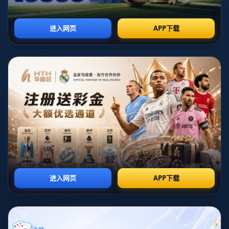
功能差异：只看赛果还是需要更多信息
世界杯赛果查询需求并不完全一样，有的人只要知道谁赢了，有的人需
要详细技术统计，甚至未来赛程和积分演变。
常见平台功能差异可以从以下维度衡量：
赛果与赛程
：是否支持按日期、按小组、按球队筛选赛果；能否查
看未来赛程、淘汰赛对阵图。
技术统计
：射门次数、控球率、角球、越位、犯规等是否展示，适
合需要分析比赛走势的用户。
积分与排名
：小组积分榜是否实时更新，是否能看到同分时的相互
战绩、净胜球等规则应用结果。
多场同时关注
：是否能在一个界面上查看多场比分，适合同时关注
多个小组赛的用户。
通知与订阅功能
：是否支持添加“关注球队”，比赛开始、进球、半
场、全场结束时推送提醒。
只想快速知道结果的用户，可选择界面简单、信息聚合度高的平台；需
要深入了解比赛走势的，可以优先选有详细技术统计和图表的专业数据
平台。
使用体验与设备适配
世界杯赛果查询的场景包括在家看电视时辅查数据、通勤路上看比分、
半夜起床瞄一眼结果等，设备适配就非常重要。