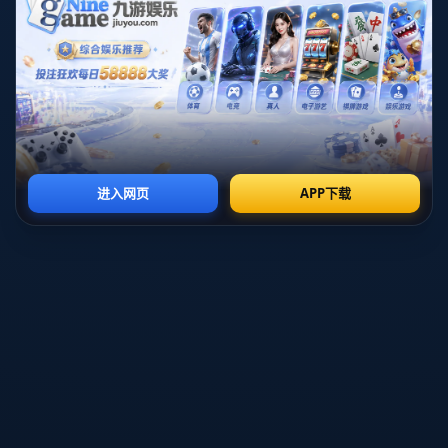
是否有移动端友好界面：在浏览器中打开会不会缩放混乱、字体过
小。
是否有轻量版页面或“仅文字模式”，在网络不稳定或流量不足情况
下仍可快速加载。
夜间模式是否支持，深夜看比分时不刺眼，适合熬夜看世界杯的人
群。
交互是否繁琐：从首页到“当日全部赛果”是否只需一两步，进到比
赛详情后是否容易返回列表。
对多数普通用户而言，打开快、入口直观、字体清晰，比功能再复杂更
重要。
不同类型世界杯赛果查询平台的适用人群推荐
“平台推荐”不是列一长串名字，而是搞清楚哪类平台更适合哪类用户，再
在同类中选界面顺手的即可。
综合体育门户平台：适合普通球迷快速看结果
这一类平台通常集新闻、赛程、赛果、视频集锦于一体，特点是上手门
槛低、结构清晰。
适用人群：
只想知道谁赢谁输、进球者、积分变化的普通球迷。
想顺便看赛后新闻、花絮、集锦，而不是只看单一比分的用户。