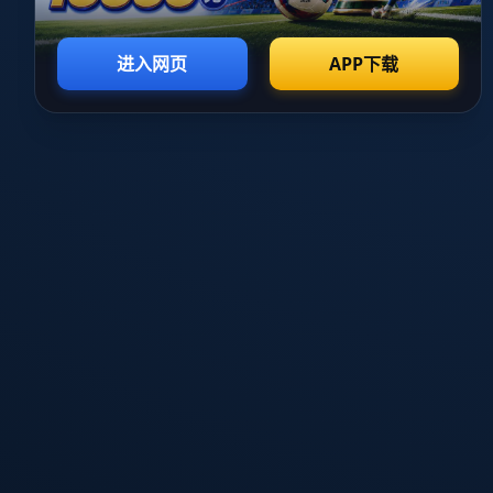
官方类入口：FIFA及赛事主办方官网
这类入口通常指FIFA官方站点和2026世界杯组委会建立
公告、票务政策有高准确性需求的用户。
官方类平台主要功能包括：
完整赛程表、分组信息和对阵更新
官方公告、规则调整、纪律处罚说明
票务信息说明与指向性的购票渠道说明（具体售票可能
官方新闻、图集、视频集锦
访问此类官网入口，一般通过浏览器直接输入主域名或在搜索引擎中使用“FI
的用户，更适合首选官方类入口平台
，因为内容更新最及时