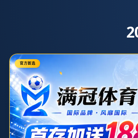
2026世界杯官网入
九游体育
2026世界杯官网入口平台推荐与选择
围绕“2026世界杯官网入口平台推荐，访问方式和地址更