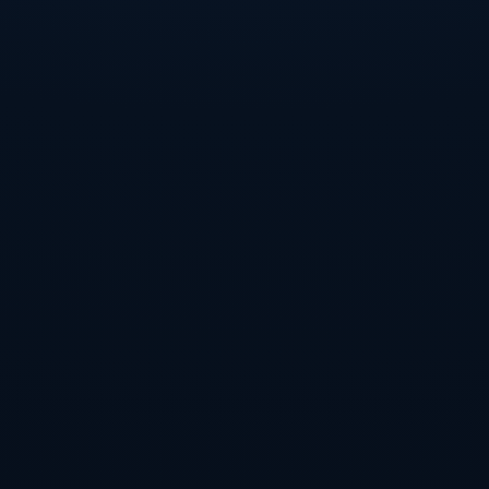
的是选入口的标准，而不是记住某一个固定域名。2026世界杯周期较长，平台结构