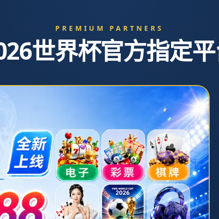
网站首页
公司简介
口平台推荐，访问方式和地址更新怎么选
|
2026-07-07T01:29:12+08:00
思路
新怎么选”这个需求，关键是搞清楚：哪些入口值得信任、不同平台的使用场景、