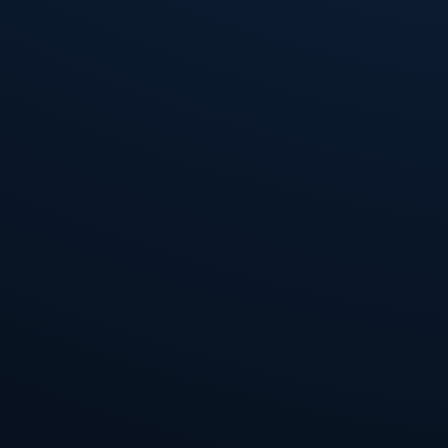
国内转播机构与媒体入口
第二类是各国/各地区拥有转播权的电视台、视频平台和大
往往是主力入口。
国内常见特点包括：
提供官方授权直播或转播信号
节目编排清晰，有解说、战术板、栏目分析等辅助内容
支持多终端：PC网页、手机网页、APP客户端
专题页或“世界杯专区”入口清晰，方便从首页进入
这类平台的官网入口通常设置为“2026世界杯专区”或“Wor
机构官网入口的URL可能会与常规首页不同
，但一般通过主页
数据与资讯类入口平台
第三类是提供赛事实时数据、战术分析、统计排行榜等的专业
网入口平台更贴合需求。
核心功能常见包括：
即时比分与场上事件：进球、红黄牌、换人、伤停补时
技术统计：射门次数、控球率、传球成功率等
球队与球员档案：历史战绩、世界排名、近期状态
多语言支持，有的提供中文版，有的仅有英文
这类入口适合关注数据分析、预测趋势、参与社交讨论的用
筛选2026世界杯官网入口平台的关键