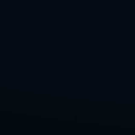
需选择。
PC浏览器：适合查看完整赛程、图表和多场比赛同时信
手机浏览器：适合随时查看即时比分和新闻推送，建议
官方或转播平台APP：更适合看直播和点播，进入APP后通
常见问题包括访问缓慢、地区限制和语言设置。遇到页面加
确认本地是否有其他官方授权入口平台。
选择2026世界杯官网入口平台和访问方式时，把权威来源
导航中各保留一到两个可靠入口，比依赖单一网址更安全也
关于我们
本公司成立于2012年，专注于绿色建筑和节能环保领域，致
于推动建筑行业的可持续发展。我们的总部位于上海，团队
建筑师、工程师和环境专家组成，具备丰富的项目经验。我
主要提供绿色建筑设计、节能改造及相关咨询服务，帮助客