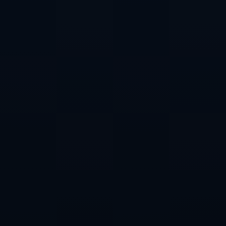
在面对防守同样顽强的对手时，当武磊遭遇严密盯防时，若外援前腰或
边锋无法站出来，海港的进攻就容易陷入“单线思维”；反之，当像巴尔加
斯这样的球员能在中前场分担更多拿球压力，武磊的跑位就更具杀伤
力，防守端的压力也相应减轻。此役3-1击败河南，最典型的价值就在于
——它证明了这套“本土核心 撑起锋线 外援补充创造 后防老将压阵”的配
置，不只是纸面上看起来合理，而是在高对抗、高强度情况下依旧可以
运行顺畅。对于教练组而言，这样的比赛是对赛季整体设计的有力验
证；对于球员而言，则是对自身定位和角色理解的一次集体巩固。
留白 从一场胜利看到的更长远图景
从结果看，这是一场普通的联赛胜利；从过程看，它却包含了很多值得
放大和解读的细节。武磊张琳芃巴尔加斯建功 上海海港3-1击败河南
队，这句简短的描述背后，是球队战术体系的成熟，是老将经验与新时
期打法的融合，也是外援与本土球员在同一节奏下完成一次高质量合奏
的缩影。未来赛程中，海港还会遇到更强的对手、更密集的赛程、更复
杂的局面，但这场比赛所折射出的东西——对于空间的理解、对于节奏的
掌控、对于责任的承担——会在更长时间里持续影响这支球队。比分会被
时间淡化，但那些在关键夜晚闪光的名字，以及那种在压力之下依然敢
于主动进攻、敢于掌控比赛走向的气质，会一点点沉淀成球队真正的底
色。