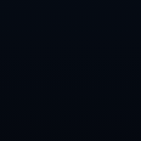
联系信息
电话：023-8848349
传真：18063318361
邮箱：admin@9-9yousport.com
地址：贵州省毕节市赫章县兴发乡
关于我们
本公司成立于2012年，专注于绿色建筑和节能环保领域，致力于推动建
筑行业的可持续发展。我们的总部位于上海，团队由建筑师、工程师和
环境专家组成，具备丰富的项目经验。我们主要提供绿色建筑设计、节
能改造及相关咨询服务，帮助客户实现建筑节能和环境保护。公司在项