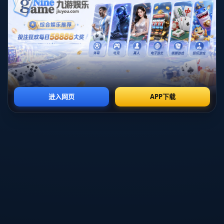
张琳芃 用进球解释何谓老将价值