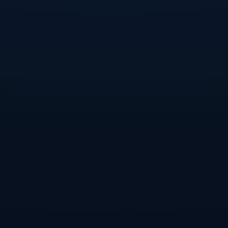
后卫进球往往带有戏剧性，但张琳芃的破门，更多透露出的是一种老练
与冷静。他在加盟海港后，角色从过去在恒大时代的“全能后防闸”逐渐转
化为更偏向组织和保护的后防指挥官。然而本场比赛，当球队需要第二
个甚至第三个进球来彻底拉开比分时，张琳芃展现出的是敢于前插、敢
于承担责任的一面。这个进球的形成过程颇具代表意义——海港在一次角
球后的二次进攻中重新组织，河南队注意力更多集中在几位高点球员身
上，而张琳芃则从后排悄然前插，在禁区弧顶附近等待回做球，随后一
脚果断射门将球送入网窝。这样的进球，对于对方门将而言相当突然，
却是对海港长期训练内容的一次自然呈现：后卫并非只负责解围，而是
在特定战术场景下参与轮转，成为“隐形进攻点”。从心理层面看，当一名
以防守著称的老将通过进球扩大比分，这对全队士气的提升是成倍放大
的，也会让河南队在追分过程中承受更大的压力和焦虑。