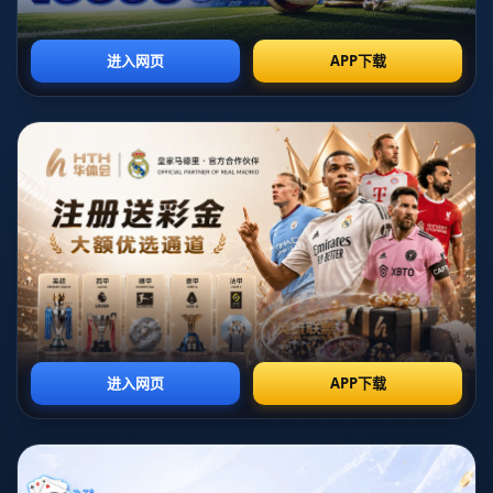
中场方面，皇马依旧信仰“技术与控制”的双重标准。虽然克罗斯已经退
役，莫德里奇年龄渐长，但球队在中场位置上的新老交替早已悄然完
成。这场对阵毕巴的比赛，外界普遍预测卡马文加、巴尔韦德和贝林厄
姆将组成首发三中场。卡马文加将更多承担后置组织与防守拦截的职
责，在后腰位置为后防线提供屏障，同时通过向前的持球推进打破对手
中场的第一道防线。巴尔韦德则会在右侧内中场位置发挥“全能战士”的作
用，必要时回补罗德里戈身后的防守空档，也会不时前插，以远射或肋
部套上制造威胁。贝林厄姆则是这一套中场体系的“自由灵魂”，他可以在
前腰与左侧内中场之间自由游走，与维尼修斯形成小范围配合，同时利
用自己出色的插上能力，自第二进攻线后排杀入禁区，成为姆巴佩身后
的“第二点”。
后防线上，安切洛蒂在连续三场平局之后，已经意识到球队在防守端的
隐患，尤其是在面对对手高压逼抢与边路传中时容易陷入被动。本场客
战毕巴，皇马的后防阵容预计会以稳为主。吕迪格与米利唐极有可能搭
档中卫组合，以身体对抗和制空能力限制毕尔巴鄂竞技擅长的高空轰
炸。两名中卫一人主防禁区内高点，另一人负责补位与出球，避免后场
出球质量太低导致中前场与后场脱节。边后卫位置上，卡瓦哈尔坐镇右
路，以经验与意识弥补体能下滑，对左路冲击力极强的毕巴边锋形成牵
制；左路则大概率由门迪出战，他在防守站位和身体对抗方面的优势，
是应对圣马梅斯“高强度对抗氛围”的重要保障。门将位置上，库尔图瓦的