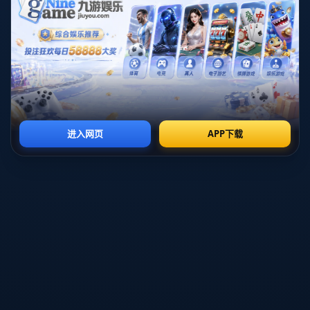
伤势仍受关注，若无法赶上本场，那么替补门将将被推上风口浪尖，而
他的稳定性也将直接左右这场硬仗的走向。
对手毕尔巴鄂竞技素以主场“魔鬼气氛”著称，圣马梅斯球场始终是西甲豪
门最不愿轻易造访的客场之一。整支球队跑动积极、冲撞凶狠、对抗硬
朗，依靠全队上下无球时的高压反抢和有球时的快速纵向推进，常常能
在前20分钟抢出一个极具压迫感的开局。这对皇马的传控体系将是严峻
考验：如果中后场在出球阶段受到对方锋线与中场联袂逼抢，出现频繁
失误，那么皇马前场的三叉戟就很难获得舒适的持球与冲击空间。皇马
在比赛伊始如何应对毕巴的高压，将直接决定这场比赛的走势。