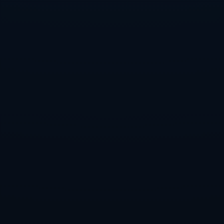
舆论压力同样不容忽视。皇马向来是西班牙与欧洲足坛的风向标，只要