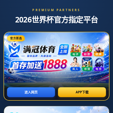
T
o
g
g
l
e
n
利物浦誓言复仇皇家马德里 法兰克福首战淘汰赛备
a
战紧锣密鼓
v
九游体育
|
2026-07-07T01:29:12+08:00
i
在欧洲足球的舞台上，利物浦与皇家马德里之间的对决从来都是万众瞩
g
目的焦点。历史的交锋让这两支豪门彼此间积累了竞争的火药味，利物
a
浦誓言在即将到来的比赛中复仇皇家马德里，展现出强烈的胜利欲望。
同时，法兰克福也在为即将到来的淘汰赛进行紧锣密鼓的备战。本文将
t
从四个方面详细探讨利物浦如何准备复仇皇家马德里，以及法兰克福的