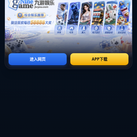
格。这种灵活性使得皇马会在比赛中展现出更强的应变能力。
在欧冠决赛中，战术的运用往往决定着比赛的走向。两支球队的教练都
具备丰富的经验，能够在比赛中提前预判对手的策略，同时根据场上形
势不断调整战术。因此，他们在决赛中表现出来的战术智慧将对比赛结
果起到重要的影响。
4、比赛心理素质
在高水平的比赛中，心理素质往往会成为决定胜负的关键因素。两队的
球员在大场面下的表现表现出显著的个体差异，尤其是在欧冠决赛这样
重要的舞台上。利物浦的球员普遍展现了强大的集体荣誉感，能够在压
力环境中激发出更大的潜力。
与之对比，皇家马德里作为历史上最成功的欧冠球队，球员们在关键时
刻往往显示出更强的从容与镇定。例如，他们在2018年决赛中面对利物
浦时表现出超强的心理素质，快速调整状态，以优异的表现赢得了比
赛。这种在压力下的稳定表现使得皇马在大赛中更具竞争力。
此外，两队的球迷文化也在心理素质方面产生了重要影响。在主场的支
持下，利物浦的球员可以感受到来自球迷的强烈激情，增强比赛信心。
而皇马的球迷则以对成功的渴望为动力，激励球队在关键时刻奋勇向
前。因此，心理素质在两支球队的发挥中起到了至关重要的作用。
总结：
通过以上四个方面的深入分析，我们可以看出，利物浦与皇家马德里在
欧冠决赛中的实力对比是复杂而多层次的。两队不仅有着丰富的历史交