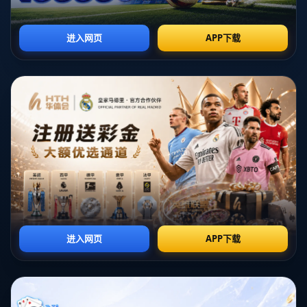
马德里时，我们首先要看他们的首发阵容和替补深度。近年来，利物浦
在克洛普的带领下形成了一支以积极进攻和高压逼抢为特点的球队，搭
配了如萨拉赫、范迪克等优秀球员，球队整体的默契和战斗力有了显著
提高。
相比之下，皇家马德里则一直以来以豪华的阵容著称。球队汇聚了大量
当今世界顶尖球员，如本泽马、莫德里奇等，他们的经验和个人能力使
得皇马在大型比赛中展现出无与伦比的实力。尤其是在欧冠这种大赛
中，关键球员的发挥往往能够左右比赛的进程和结果。
此外，阵容的替补深度也是一项关键指标。在与利物浦的对比中，皇马
的替补席常常拥有多位可以在关键时刻改变比赛局势的球员。而利物浦
在此领域也在逐步提升，通过引进新援和培养年轻球员，不断增强替补
阵容的实力。这种深度不仅可以提高比赛的轮换效率，也有助于应对伤
病带来的挑战。
3、战术风格分析
两队在战术风格上有着明显的差异和特点。利物浦在克洛普的指导下，
形成了“重金属足球”，以高压逼抢和快速反击为主，这种风格可以在欧冠
决赛中形成巨大的威胁。球队在控制比赛节奏的能力上不断提高，通过
积极的争夺和迅速的进攻组织，常常能够打乱对手的节奏，创造出更多
得分机会。
相对而言，皇家马德里在战术上更倾向于稳妥与控制。他们的战术通常
更为灵活，不拘泥于单一的战术体系。皇马能够根据比赛进程和对手的
特点及时调整战术，包括防守反击、阵型切换等，以适应不同对手的风