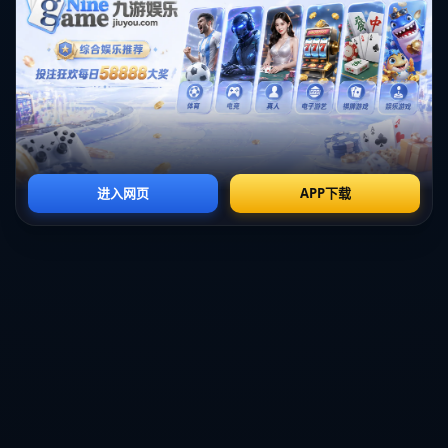
时，他能通过快速的移动与敏捷的转身来避免直面的身体接触，同时在
必要时进行有效反击，利用小巧的身体条件进行高效对抗。这种抗压能
力是他职业生涯中取得成功的重要因素。
在团队合作中，梅西的对抗能力同样不可忽视。他能够通过自己的对
抗，把对手吸引到一侧，进而为队友制造出更为广阔的进攻机会。此种
出色的队伍配合，增强了球队的进攻深度，展现出梅西不仅是个体的出
色，更是团队协作的典范。
总结：
综上所述，梅西的身高170厘米赋予了他在足球场上的独特优势。无论
是技术灵活性、低重心的优势、速度与敏捷性，还是强大的身体对抗能
力，都使他能够在激烈的比赛中脱颖而出。若没有身高的限制，或许他
会更加突出，但正是这身高带来的特点，让梅西成为了传世的球技代
表。
梅西的成功告诉我们，身高并不是决定成功的唯一要素，对于每一个运
动员而言，充分发掘自己的个性特点，利用自身的优势，才是通往成功
的关键。梅西的传奇之路将激励更多球员，在追求卓越的道路上去探索
和实践。