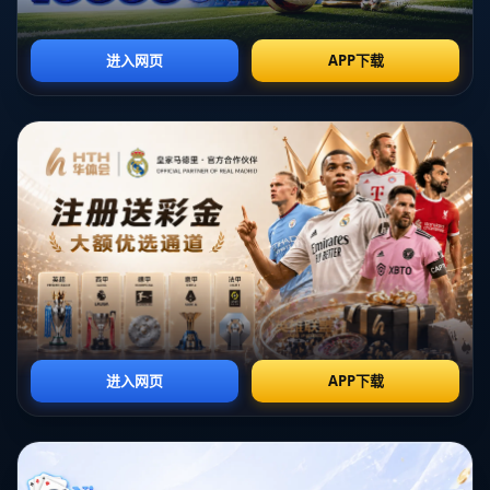
看球和周围的情况，随时进行调整，并在瞬间作出反应，这种能力使他
在复杂情况下依然能够保持冷静，精准传球或射门。
3、速度与敏捷性
尽管梅西的身高并不算高，但他的速度与敏捷性却是异常出色。他能够
在极短的时间内做出快速反应，并迅速转移方向，这使得他在面对对手
的防守时，能够迅速寻找出路。在比赛中，梅西常常能够利用这一特点
直面门将，打破对方的防线。
梅西的短距离爆发力也非常强，他在起步加速时常常能占得先机。因
此，在关键时刻，他往往能够抢先一步，掌控比赛的节奏。此外，他在
快速夹击或者是接球时，身体动作的协调性也远超常人，这使得他能够
淡定自如地处理复杂的场面，展现出超凡的竞技能力。
将速度与敏捷结合，梅西在比赛中表现得如同闪电般迅捷。他能够巧妙
地利用自己的速度打开局面，打破对手的防线，使得他成为球场上最难
以防守的球员之一。这使得梅西在进攻和防守转化中都能够占据主动，
提升了整体比赛的效果。
4、对抗能力的提升
尽管梅西的身高相对较矮，但并不意味着他在身体对抗中处于劣势。相
反，梅西能够凭借自己的技术优势，在身体对抗中充分利用速度和灵活
性，进行巧妙的躲避和穿插。此外，在与对手的身体碰撞中，他往往能
够利用身体力量的重心来站稳脚跟，让自己不轻易摔倒。
梅西还展现出了与体型并不完全对应的抗击打能力。面对较高大的对手