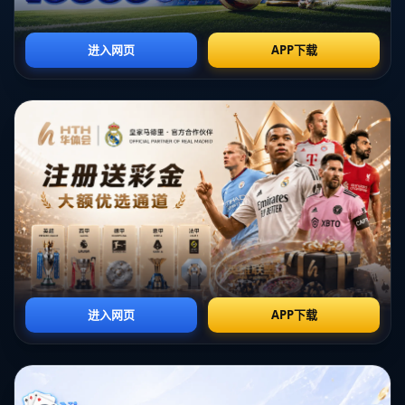
3、那不勒斯青训和人才培养
与国米相对，那不勒斯在青训和人才培养方面一直呈现出良好的发展趋
势。建立健全的青训体系不仅可以为球队源源不断地输送新鲜血液，还
能在经济上减轻球队的负担。
青训不仅仅是培养球员的基础技术，更是塑造球员未来职业生涯的关键
阶段。那不勒斯需要加强与地方学校和训练组织的合作，从而发掘更多
潜力球员，确保籍贯与未来市场契合度。
此外，那不勒斯在引进球员时，可以优先考虑那些在青训体系中成长的
本土球员，既能增强球队的凝聚力，同时也能提高本地球迷的支持热
情。这种策略能有效提升球队的文化认同感。
4、那不勒斯技术与战术提升
技术和战术的提升对于获得比赛胜利至关重要。那不勒斯在这方面的重
视体现了其发展战略的独特视角。特定的战术安排和技术磨练能够为球
队带来巨大的战斗力。
首先，球队在训练中应重视技术细节的打磨，从基础技战术训练入手，
逐步提升整体水平。足球不仅是身体的对抗，更是技巧与智慧的较量，
那不勒斯应该注重培养球员的战术意识。
其次，持续的战术创新也是提升球队竞争力的重要手段。那不勒斯可通
过引进高水平的教练团队，推动战术理念的更新，以适应当今高速发展
的足球环境。结合数据分析，及时调整战术以应对不同的对手和环境。
总结：