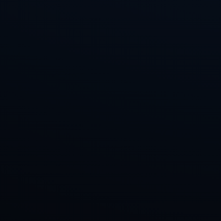
关于我们
本公司成立于2012年，专注于绿色建筑和节能环保领域，致
于推动建筑行业的可持续发展。我们的总部位于上海，团队
建筑师、工程师和环境专家组成，具备丰富的项目经验。我
主要提供绿色建筑设计、节能改造及相关咨询服务，帮助客
实现建筑节能和环境保护。公司在项目实施过程中，注重材
的选择和施工工艺，确保符合绿色建筑标准。我们的项目涵
住宅、商业和公共建筑，得到了客户的广泛认可。我们积极
与行业标准的制定和推广，推动绿色建筑理念的普及。公司
核心价值观是可持续发展、质量和创新，始终关注社会责任
未来，公司将继续探索新技术的应用，推动建筑行业的绿色
型，为人类的可持续发展贡献力量。