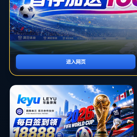
深远影响。
1、C罗的个人魅力
C罗不仅仅是一位优秀的足球运动员，他还是一位具备巨大
次利雅得德比中，他以现场助威的方式，体现了自己的影响
种无形的动力。
此外，C罗对于年轻球员的影响也不容小觑。他始终保持着
支持，为年轻球员树立了一个很好的榜样，激励他们在比赛
球迷们更是对C罗的到来感到无比兴奋，他的存在无疑增强
整齐划一，热情如潮。正是他的个人魅力与感染力，让这场
2、对比赛的推动作用
C罗的出席可谓为这场德比增添了不少看点。他不仅是比赛
赛的激烈程度也随之上升。每一位选手都不愿在C罗面前表
在比赛过程中，C罗的热情也引导着球迷的情绪，营造出一
也更容易激发出潜能。可以说，C罗的助威为这场德比赋予
比赛中许多精彩瞬间的产生，都是在C罗的现场助威下得以
更加火热，令人期待每一个进球的诞生。这样的推动作用，
3、提升当地足球文化
C罗的现场助威，不仅仅是一次个体事件，更是对整个当地
赛成为了当地乃至全球足坛的话题。足球不仅是一项运动，
了积极的作用。