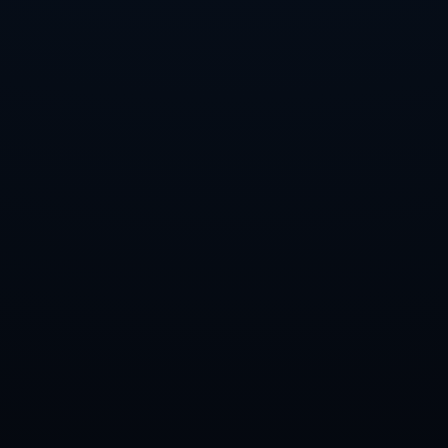
友情链接
联系我们
力
九游体育
地址：贵州省毕节市赫章县
由
admin@9-9yousport.com
们
023-8848349
户
18063318361
料
盖
参
的
。
转