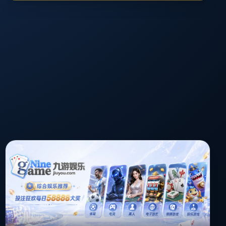
电话：023-8848349
传真：18063318361
邮箱：admin@9-9yousport.com
。而在此
受到了一
地址：贵州省毕节市赫章县兴发乡
比现场的
热点新闻
整个球场
深入探索世界杯比赛数据分析的多种方
法
，整个比
2026-08-07
的氛围中
莫兰特回归砍24+13班
凯罗16+8+9 灰熊伦敦
他而变得
赛力克魔术
2026-08-07
使这场比
传播起到