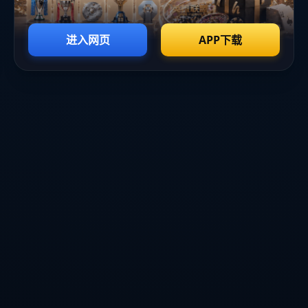
多的孩子们开始喜欢并参加这项运动。足球不仅让他们体会到运动的乐趣，更使
中的标志性人物，他为下一代树立了榜样。
赞助商和媒体因为C罗的参与而加大对事件的宣传力度，从而吸引了更多的人关
重要的。
，各大体育新闻门户均对此进行了详细的报导。媒体不仅描述了他到现场的盛况
得德比之间的联系。
议。球迷们纷纷分享比赛的精彩瞬间，讨论C罗的表现，甚至制作各种表情包，
在全球范围内蔓延，让所有的C罗粉丝感受到他依旧是足球世界的一颗耀眼明星
现使得现场的欢呼声响彻云霄，这种情感的共鸣也感染了那些未能前往现场的球
情感共振将永远留存在每一个支持者的心中。
厚的人气和影响力。从个人魅力到比赛的推动作用，以及对当地足球文化的提升
价值与社会价值。这样的助威行为，不仅提升了德比的竞技水平，还强化了他与
影响。他再次让我们认知到，足球的魅力不仅体现在比赛的胜负，更体现在它所
足球带来这样的激情与活力。