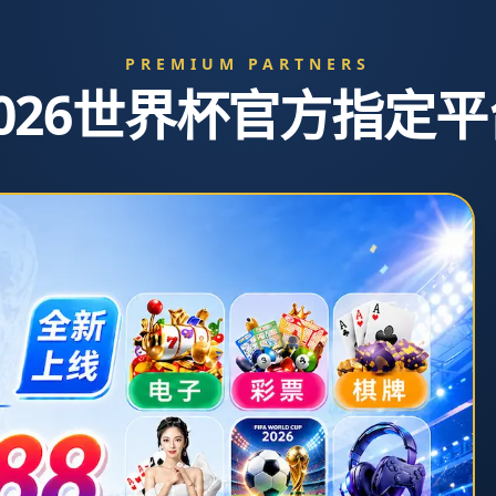
网站首页
公司简介
利雅得德比激情对决引发关注
|
2026-07-07T01:29:12+08:00
远远超出了他们在球场上的表现。克里斯蒂亚诺·罗纳尔多（C罗）就是其中的
关注。本文将从四个方面详细分析C罗助威事件带来的影响，包括他的个人魅力
。通过这些方面的探讨，可以更全面地理解C罗在足球界的地位以及他对整个体