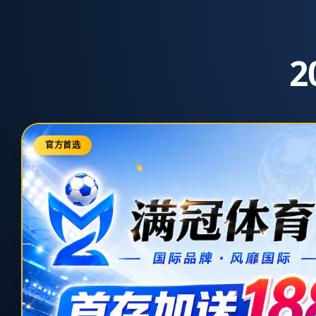
C罗700球纪念
九游体育
克里斯蒂亚诺·罗纳尔多（C罗）是足球历史上最耀眼的超级
分。为纪念这一成就，C罗的700球纪念球衣被特意捐赠至
运动员所创造的传奇。本文将从四个方面详细阐述这件珍贵球