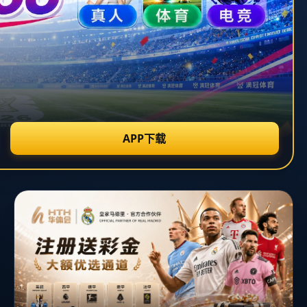
响。通过这些方面的深入探讨，可以更好地理解这件球衣背后的故事与意义。
非凡的天赋与努力。他在多个豪门俱乐部效力，包括曼联、皇家马德里和尤文图
的荣誉簿添砖加瓦，最终进球数突破700大关，成为全球足球史上为数不多的
萄牙国家队贡献了重要力量。通过稳定的表现与坚韧的斗志，他帮助葡萄牙赢得
足球的热爱和追求。
的汗水与激情，充分体现了他超人的职业精神。这一里程碑不仅仅是他个人的象
美丽的运动。
业生涯成就的博物馆。博物馆不仅展示了众多奖杯、奖牌、照片，还向参观者讲
证着一位足球巨星的传奇轨迹。
一睹偶像的风采。C罗的职业生涯充满了艰难与征服，博物馆通过展示他经历的
断努力、追求梦想。
，更是一个汇集了足球理念、文化和激情的地方。700球纪念球衣的入驻，更是
继续影响更多的足球爱好者。
上融入了丰富的象征意义。这件球衣的颜色与图案设计都独具匠心，象征着C罗
为顶尖运动员的风范。
球迷和足球评论员们口口相传的传奇。700这一数字，就是对他职业生涯的凝