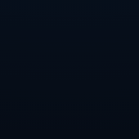
球队化学反应的影响。球队失去一名主力球员后，往往需要在短时间内
重新形成战术布局和阵容配合，这无疑会增加球队在赛季后半段的压
力。比如，巴西在2014年世界杯的表现，在经历了多次红牌争议后，使
得球队在战术上遭遇严峻挑战，这直接影响了球队的心理状态和后续表
现。
此外，红牌事件也可以推动球队和球员从中汲取教训，促进相应的改
变。球队在遭受关键红牌后，通常会加强对球员的纪律教育，以减少类
似事件的发生。这种变化可能在长期内形成一个更为稳健和理性的球队
文化，提升整体素养和竞技水平。因此，尽管红牌事件往往带来负面影
响，但其间的反思和教训同样是球队和球员不断进步的助推器。
总结：
通过对世界杯历史中红牌争议瞬间的回顾，我们不仅看到了这些事件对
比赛进行的深远影响，还能够理解这些判罚在球员和球队发展中的重要
性。这些事件，尽管在短期内带来了争议和不满，但最终也推动着体育
精神的发扬和对公平竞技的更深理解。
因此，在世界杯这个舞台上，红牌不仅是对某一行为的惩罚，更是对整
场比赛、球员职业生涯、球队文化深刻影响的体现。通过学习和思考这
些争议事件，我们期待着未来的比赛能更加完善与公平，真正展现足球
的魅力与价值。